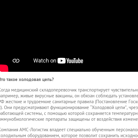
Что такое холодовая цепь?
Когда медицинский складоперевозчик транспортирует чувствитель
например, живые вирусные вакцины, он обязан соблюдать установ
РФ жесткие и трудоемкие санитарные правила (Постановление Госк
8). Они предусматривают функционирование “Холодовой цепи”, чре
работающей системы, с помощью которой сохраняется температурн
иммунобиологические препараты защищены от воздействия измене
Компания АМС-Логистик владеет специально обученным персонало
холодильным оборудованием, которое позволит сохранить исходное