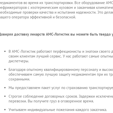
медикаментов во время их транспортировки. Все оборудование АМС-
рефрижераторов с изотермическим кузовом и заканчивая климатич
необходимые проверки качества и испытания надежности. Это дела
нашего оператора эффективной и безопасной.
Доверяя доставку лекарств АМС-Логистик вы можете быть твердо у
В АМС-Логистик работают перфекционисты и знатоки своего д
своим клиентам лучший сервис. У нас работают самые опытны
диспетчеры.
Благодаря опытному квалифицированному персоналу и высок
обеспечиваем самую лучшую защиту медикаментам при их тр
сохранными.
Мы предоставляем пакет услуг по страхованию транспортир
Строгое соблюдение договорных сроков. Задержки исключен
перевозки. Вы получите груз в оговоренное время.
Учитываем индивидуальные пожелания каждого заказчика.