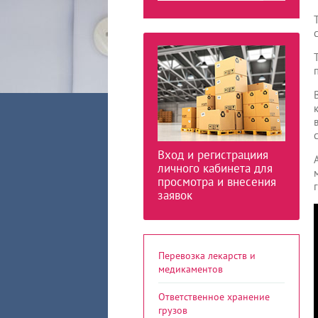
Вход и регистрациия
личного кабинета для
просмотра и внесения
заявок
Перевозка лекарств и
медикаментов
Ответственное хранение
грузов