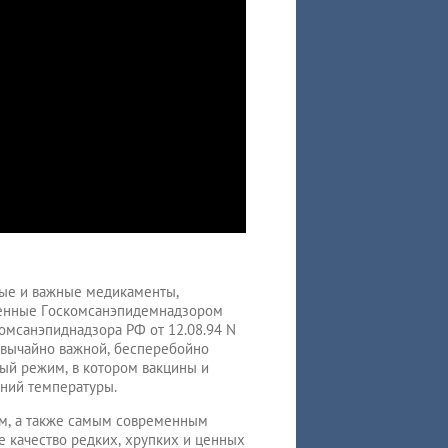
ные и важные медикаменты,
ленные Госкомсанэпидемнадзором
омсанэпиднадзора РФ от 12.08.94 N
звычайно важной, бесперебойно
ый режим, в котором вакцины и
ний температуры.
м, а также самым современным
 качество редких, хрупких и ценных