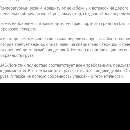
Температурный режим и защиту от неизбежных встрясок на дороге 
специально оборудованный рефрижератор, созданный для перевоз
Также, необходимо, чтобы водителем транспортного средства был ч
перевозке лекарств.
Все это делает медицинские складоперевозки чрезвычайно технол
которое требует знаний, опыта, наличия специальной техники и точ
выверенной до мельчайших деталей. Именно от организации логист
сохранность груза.
АМС-Логистик полностью соответствует всем требованиям, предъя
медикаментов. Вы всегда можете рассчитывать на индивидуальный 
груза. А также на полную сохранность упаковки и герметичности.